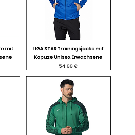
Schnellansicht
ke mit
LIGA STAR Trainingsjacke mit
hsene
Kapuze Unisex Erwachsene
Preis
54,99 €