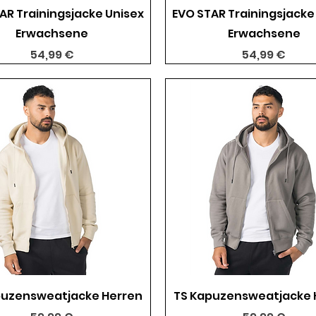
Schnellansicht
Schnellansicht
AR Trainingsjacke Unisex
EVO STAR Trainingsjacke
Erwachsene
Erwachsene
Preis
Preis
54,99 €
54,99 €
Schnellansicht
Schnellansicht
puzensweatjacke Herren
TS Kapuzensweatjacke 