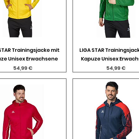
Schnellansicht
Schnellansicht
STAR Trainingsjacke mit
LIGA STAR Trainingsjac
ze Unisex Erwachsene
Kapuze Unisex Erwac
Preis
Preis
54,99 €
54,99 €