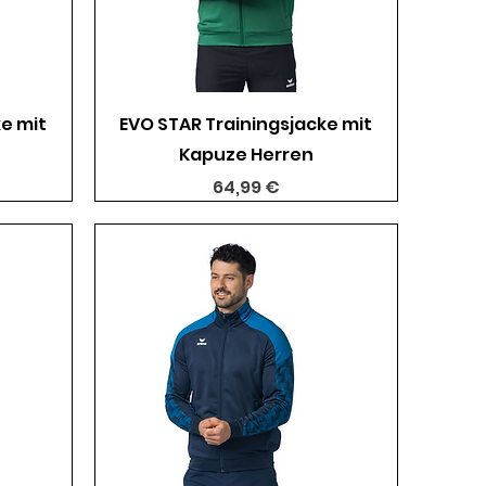
Schnellansicht
e mit
EVO STAR Trainingsjacke mit
Kapuze Herren
Preis
64,99 €