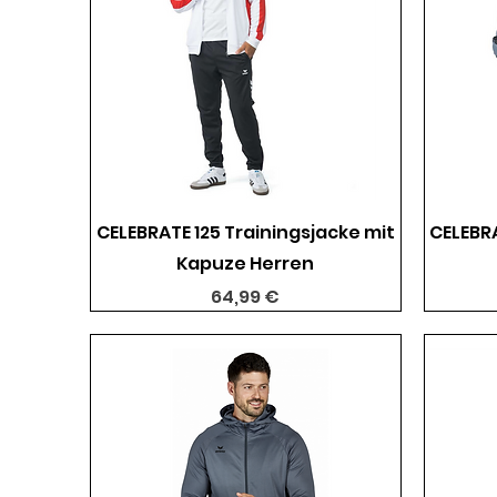
Schnellansicht
CELEBRATE 125 Trainingsjacke mit
CELEBRA
Kapuze Herren
Preis
64,99 €