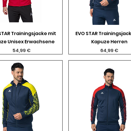
Schnellansicht
Schnellansicht
STAR Trainingsjacke mit
EVO STAR Trainingsjack
ze Unisex Erwachsene
Kapuze Herren
Preis
Preis
54,99 €
64,99 €