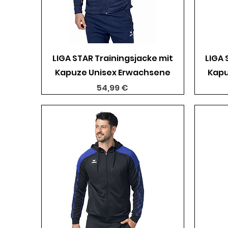
Schnellansicht
LIGA STAR Trainingsjacke mit
LIGA 
Kapuze Unisex Erwachsene
Kapu
Preis
54,99 €