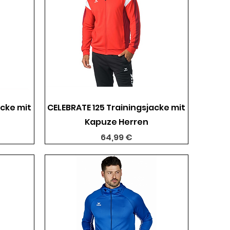
Schnellansicht
acke mit
CELEBRATE 125 Trainingsjacke mit
Kapuze Herren
Preis
64,99 €