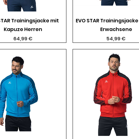
Schnellansicht
Schnellansicht
STAR Trainingsjacke mit
EVO STAR Trainingsjacke
Kapuze Herren
Erwachsene
Preis
Preis
64,99 €
54,99 €