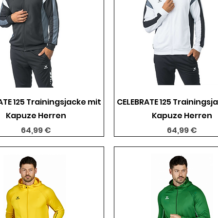
Schnellansicht
Schnellansicht
TE 125 Trainingsjacke mit
CELEBRATE 125 Trainingsj
Kapuze Herren
Kapuze Herren
Preis
Preis
64,99 €
64,99 €