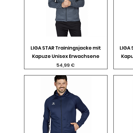
Schnellansicht
LIGA STAR Trainingsjacke mit
LIGA 
Kapuze Unisex Erwachsene
Kapu
Preis
54,99 €