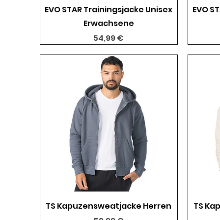
Schnellansicht
EVO STAR Trainingsjacke Unisex
EVO ST
Erwachsene
Preis
54,99 €
Schnellansicht
TS Kapuzensweatjacke Herren
TS Ka