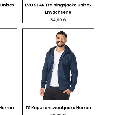
Schnellansicht
 Unisex
EVO STAR Trainingsjacke Unisex
Erwachsene
Preis
54,99 €
Schnellansicht
Herren
TS Kapuzensweatjacke Herren