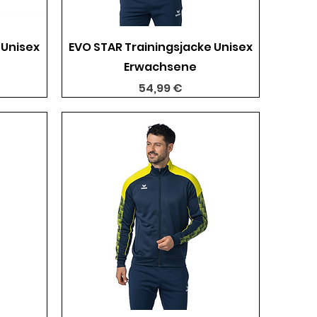
Schnellansicht
 Unisex
EVO STAR Trainingsjacke Unisex
Erwachsene
Preis
54,99 €