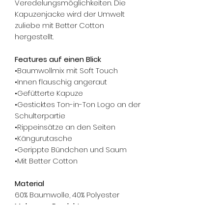
Veredelungsmöglichkeiten. Die
Kapuzenjacke wird der Umwelt
zuliebe mit Better Cotton
hergestellt.
Features auf einen Blick
•Baumwollmix mit Soft Touch
•Innen flauschig angeraut
•Gefütterte Kapuze
•Gesticktes Ton-in-Ton Logo an der
Schulterpartie
•Rippeinsätze an den Seiten
•Kängurutasche
•Gerippte Bündchen und Saum
•Mit Better Cotton
Material
60% Baumwolle, 40% Polyester
Mehr zum Produkt
Pflege: Maschinenwäsche bei 30