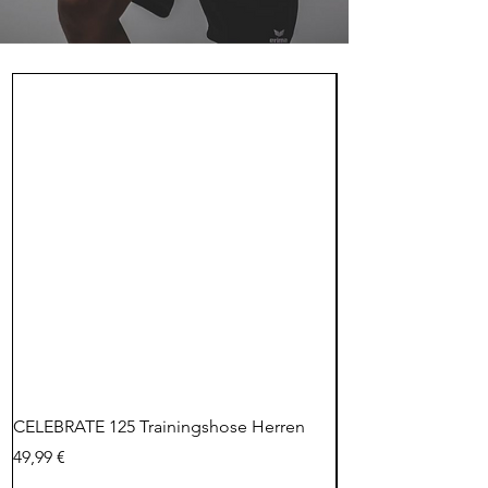
CELEBRATE 125 Trainingshose Herren
CHANGE by erima P
Herren
Preis
49,99 €
Preis
54,99 €