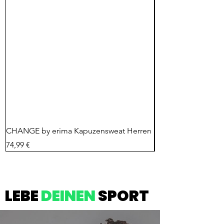
CHANGE by erima Kapuzensweat Herren
CHANGE by erima 
Preis
Preis
74,99 €
74,99 €
LEBE
DEINEN
SPORT