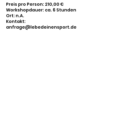
Preis pro Person: 210,00 €
Workshopdauer: ca. 6 Stunden
Ort: n.A.
Kontakt:
anfrage@lebedeinensport.de
Kontaktangaben
anfrage@lebedeinensport.de
Rückertstraße, Wandsbek, Germany