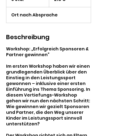
S
t
Ort nach Absprache
d
.
Beschreibung
Workshop: „Erfolgreich Sponsoren &
Partner gewinnen“
Im ersten Workshop haben wir einen
grundlegenden Überblick über den
Einstieg in den Leistungssport
gewonnen – inklusive einer ersten
Einführung ins Thema Sponsoring. In
diesem Vertiefungs-Workshop
gehen wir nun den nächsten Schritt:
Wie gewinnen wir gezielt Sponsoren
und Partner, die den Weg unserer
Kinder im Leistungssport sinnvoll
unterstützen?
Der Workshop richtet sich an Eltern,