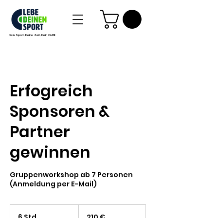
Dein Sport, Deine Zeit, Dein Outfit
Erfogreich
Sponsoren &
Partner
gewinnen
Gruppenworkshop ab 7 Personen
(Anmeldung per E-Mail)
210
Euro
6 Std.
6
210 €