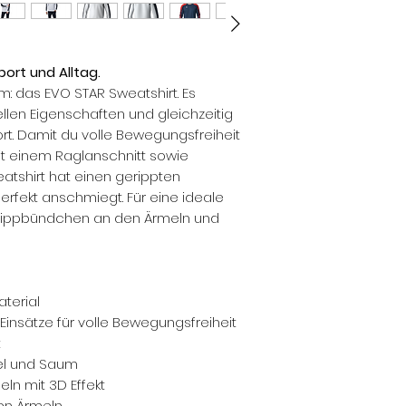
port und Alltag.
m: das EVO STAR Sweatshirt. Es
llen Eigenschaften und gleichzeitig
t. Damit du volle Bewegungsfreiheit
t einem Raglanschnitt sowie
eatshirt hat einen gerippten
erfekt anschmiegt. Für eine ideale
 Rippbündchen an den Ärmeln und
terial
Einsätze für volle Bewegungsfreiheit
t
el und Saum
ln mit 3D Effekt
den Ärmeln