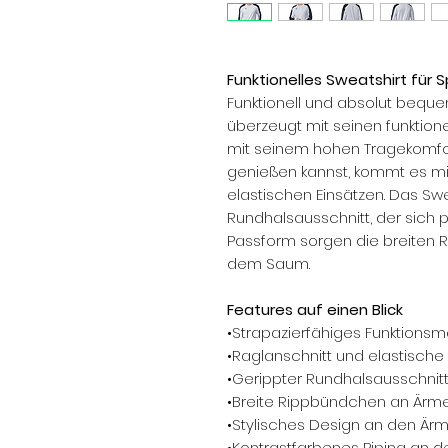
Funktionelles Sweatshirt für S
Funktionell und absolut beque
überzeugt mit seinen funktione
mit seinem hohen Tragekomfor
genießen kannst, kommt es mi
elastischen Einsätzen. Das Sw
Rundhalsausschnitt, der sich p
Passform sorgen die breiten
dem Saum.
Features auf einen Blick
•Strapazierfähiges Funktionsma
•Raglanschnitt und elastische 
•Gerippter Rundhalsausschnit
•Breite Rippbündchen an Ärm
•Stylisches Design an den Ärme
•Kontrastfarbenes Piping an 