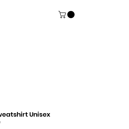
eatshirt Unisex
e