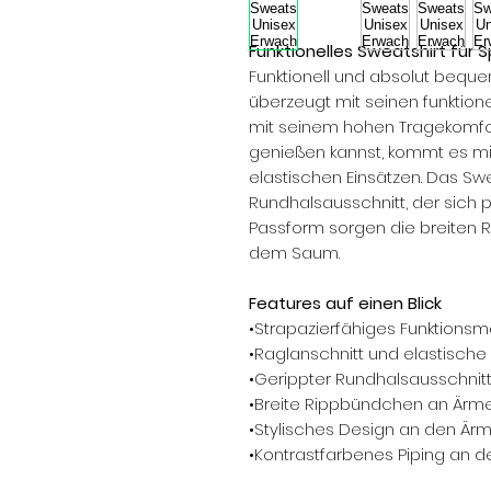
Funktionelles Sweatshirt für S
Funktionell und absolut beque
überzeugt mit seinen funktione
mit seinem hohen Tragekomfor
genießen kannst, kommt es mi
elastischen Einsätzen. Das Sw
Rundhalsausschnitt, der sich p
Passform sorgen die breiten
dem Saum.
Features auf einen Blick
•Strapazierfähiges Funktionsma
•Raglanschnitt und elastische 
•Gerippter Rundhalsausschnit
•Breite Rippbündchen an Ärm
•Stylisches Design an den Ärme
•Kontrastfarbenes Piping an 