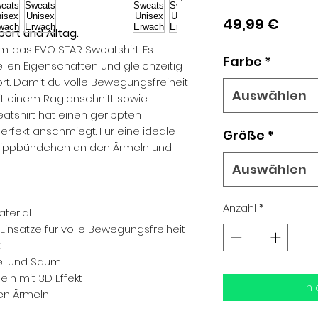
Preis
49,99 €
port und Alltag.
m: das EVO STAR Sweatshirt. Es
Farbe
*
llen Eigenschaften und gleichzeitig
t. Damit du volle Bewegungsfreiheit
Auswählen
t einem Raglanschnitt sowie
eatshirt hat einen gerippten
erfekt anschmiegt. Für eine ideale
Größe
*
 Rippbündchen an den Ärmeln und
Auswählen
Anzahl
*
terial
Einsätze für volle Bewegungsfreiheit
t
el und Saum
ln mit 3D Effekt
In
den Ärmeln