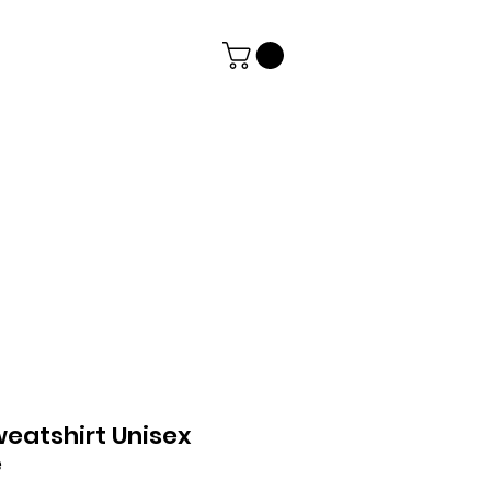
eatshirt Unisex
e