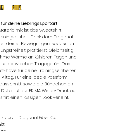
für deine Lieblingssportart.
aterialmix ist das Sweatshirt
ainingseinheit. Dank dem Diagonal
jeder deiner Bewegungen, sodass du
sfreiheit profitierst. Gleichzeitig
enehme Wärme an kühleren Tagen und
super weichen Tragegefühl. Das
t-have für deine Trainingseinheiten
Alltag. Für eine ideale Passform
ausschnitt sowie die Bündchen an
 Detail ist der ERIMA Wings-Druck auf
irt einen lässigen Look verleiht.
ix durch Diagonal Fiber Cut
itt
aum