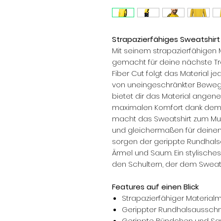
Strapazierfähiges Sweatshirt 
Mit seinem strapazierfähigen M
gemacht für deine nächste Tr
Fiber Cut folgt das Material 
von uneingeschränkter Bewegung
bietet dir das Material ang
maximalen Komfort dank dem 
macht das Sweatshirt zum Mus
und gleichermaßen für deinen 
sorgen der gerippte Rundhals
Ärmel und Saum. Ein stylisches
den Schultern, der dem Sweatsh
Features auf einen Blick
Strapazierfähiger Materialm
Gerippter Rundhalsausschn
Gerippte Bündchen und S