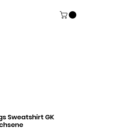
gs Sweatshirt GK
achsene