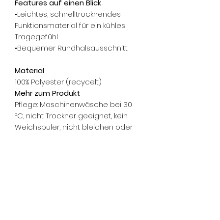
Features auf einen Blick
•Leichtes, schnelltrocknendes
Funktionsmaterial für ein kühles
Tragegefühl
•Bequemer Rundhalsausschnitt
Material
100% Polyester (recycelt)
Mehr zum Produkt
Pflege: Maschinenwäsche bei 30
°C, nicht Trockner geeignet, kein
Weichspüler, nicht bleichen oder
chemisch reinigen, von links mit
ähnlichen Farben waschen.