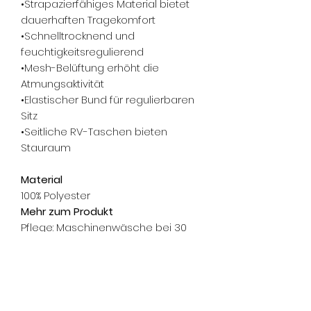
•Strapazierfähiges Material bietet
dauerhaften Tragekomfort
•Schnelltrocknend und
feuchtigkeitsregulierend
•Mesh-Belüftung erhöht die
Atmungsaktivität
•Elastischer Bund für regulierbaren
Sitz
•Seitliche RV-Taschen bieten
Stauraum
Material
100% Polyester
Mehr zum Produkt
Pflege: Maschinenwäsche bei 30
°C, nicht Trockner geeignet, kein
Weichspüler, nicht bleichen oder
chemisch reinigen.