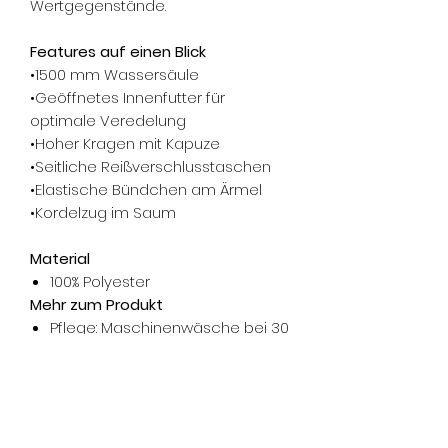
Wertgegenstände.
Features auf einen Blick
•1500 mm Wassersäule
•Geöffnetes Innenfutter für
optimale Veredelung
•Hoher Kragen mit Kapuze
•Seitliche Reißverschlusstaschen
•Elastische Bündchen am Ärmel
•Kordelzug im Saum
Material
100% Polyester
Mehr zum Produkt
Pflege:
Maschinenwäsche bei 30
°C, nicht Trockner geeignet, kein
Weichspüler, nicht bleichen oder
chemisch reinigen.