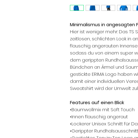
Minimalismus in angesagten 
Hier ist weniger mehr: Das TS
zeitlosen, schlichten Look in a
flauschig angerauten Innensei
sodass du von einem super wei
dem gerippten Rundhalsaussch
Bündchen an Ärmel und Saum si
gestickte ERIMA Logo haben wir 
damit einer individuellen Ver
Sweatshirt wird der Umwelt zul
Features auf einen Blick
•Baumwollmix mit Soft Touch
•Innen flauschig angeraut
•Lockerer Unisex Schnitt für 
•Gerippter Rundhalsausschnit
•Gesticktes Ton-in-Ton Logo a