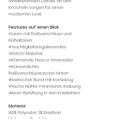
reflektierenden Details an den
Knöcheln sorgen für einen
modernen Look.
Features auf einen Blick
•Saum mit Reißverschluss und
Reflektoren
•Feuchtigkeitsregulierendes
Stretch-Material
•Wärmende Fleece-Innenseite
•Wasserdichte
Reißverschlusstasche hinten
•Elastischer Bund mit Kordelzug
•Flache Nähte minimieren Reibung
•Mesh-Belüftung in den Kniekehlen
Materia
l
89% Polyester, 11% Elasthan
Mehr zum Produkt
Pflege: Maschinenwäsche bei 30