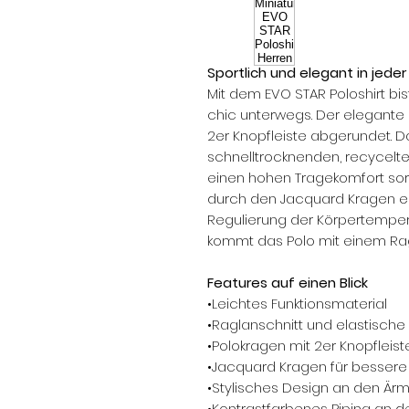
Sportlich und elegant in jeder 
Mit dem EVO STAR Poloshirt bis
chic unterwegs. Der elegante 
2er Knopfleiste abgerundet. Da
schnelltrocknenden, recycelten
einen hohen Tragekomfort so
durch den Jacquard Kragen erg
Regulierung der Körpertempera
kommt das Polo mit einem Ragl
Features auf einen Blick
•Leichtes Funktionsmaterial
•Raglanschnitt und elastische 
•Polokragen mit 2er Knopfleist
•Jacquard Kragen für bessere
•Stylisches Design an den Ärme
•Kontrastfarbenes Piping an 