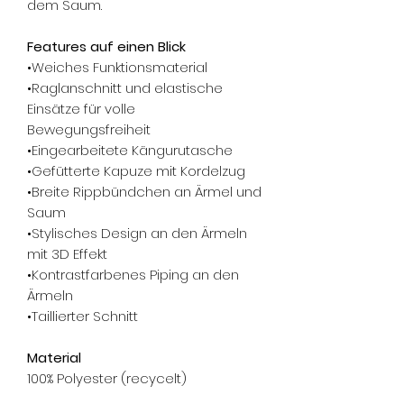
dem Saum.
Features auf einen Blick
•Weiches Funktionsmaterial
•Raglanschnitt und elastische
Einsätze für volle
Bewegungsfreiheit
•Eingearbeitete Kängurutasche
•Gefütterte Kapuze mit Kordelzug
•Breite Rippbündchen an Ärmel und
Saum
•Stylisches Design an den Ärmeln
mit 3D Effekt
•Kontrastfarbenes Piping an den
Ärmeln
•Taillierter Schnitt
Material
100% Polyester (recycelt)
Mehr zum Produkt Pflege: