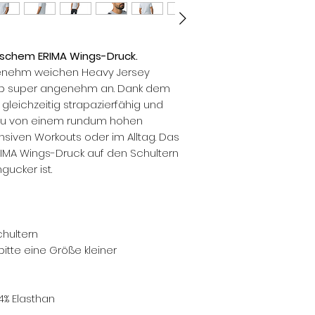
lischem ERIMA Wings-Druck.
genehm weichen Heavy Jersey
halb super angenehm an. Dank dem
s gleichzeitig strapazierfähig und
t du von einem rundum hohen
nsiven Workouts oder im Alltag. Das
ERIMA Wings-Druck auf den Schultern
gucker ist.
chultern
bitte eine Größe kleiner
4% Elasthan