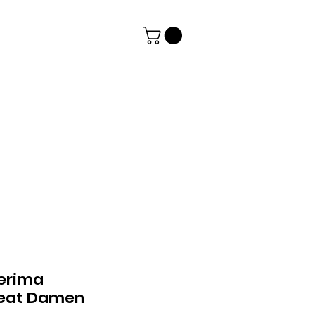
erima
eat Damen